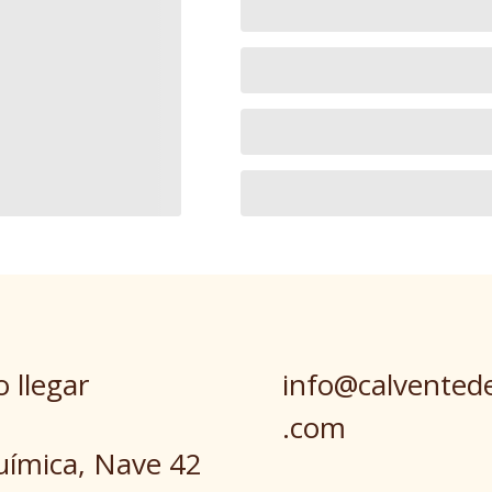
 llegar
info@calvented
.com
uímica, Nave 42