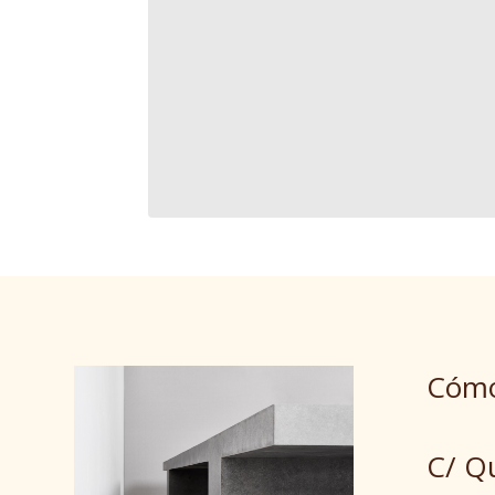
Cómo
C/ Q