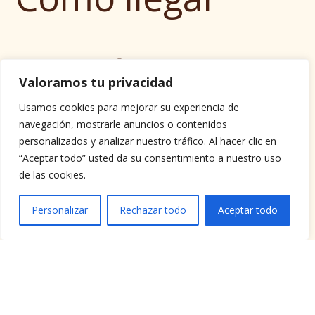
C/ Química,
Valoramos tu privacidad
Usamos cookies para mejorar su experiencia de
Nave 42 del
navegación, mostrarle anuncios o contenidos
personalizados y analizar nuestro tráfico. Al hacer clic en
“Aceptar todo” usted da su consentimiento a nuestro uso
PEASS
de las cookies.
Personalizar
Rechazar todo
Aceptar todo
info@calventede
sign.com